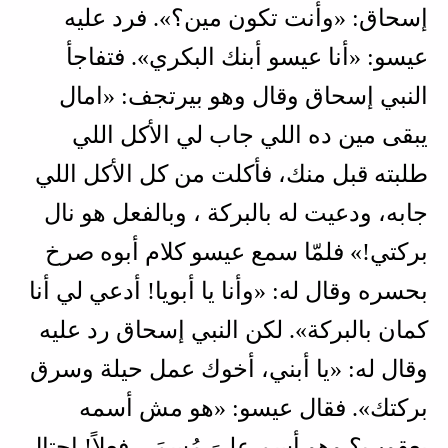
إسحاق: «وأنت تكون مين؟». فرد عليه
عيسو: «أنا عيسو أبنك البكري». فتفاجأ
النبي إسحاق وقال وهو بيرتجف: «امال
يبقى مين ده اللي جاب لي الأكل اللي
طلبته قبل منك، فأكلت من كل الأكل اللي
جابه، ودعيت له بالبركة ، وبالفعل هو نال
بركتي!» فلمّا سمع عيسو كلام أبوه صرخ
بحسره وقال له: «وأنا يا أبويا! أدعي لي أنا
كمان بالبركة». لكن النبي إسحاق رد عليه
وقال له: «يا أبني، أخوك عمل حيلة وسرق
بركتك». فقال عيسو: «هو مش أسمه
يعقوب؟ وهو أسم علىَ مُسمَى فعلاً! احتال