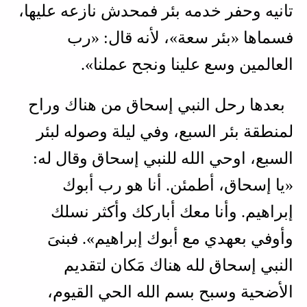
تانيه وحفر خدمه بئر فمحدش نازعه عليها،
فسماها «بئر سعة»، لأنه قال: «رب
العالمين وسع علينا ونجح عملنا».
بعدها رحل النبي إسحاق من هناك وراح
لمنطقة بئر السبع، وفي ليلة وصوله لبئر
السبع، اوحي الله للنبي إسحاق وقال له:
«يا إسحاق، أطمئن. أنا هو رب أبوك
إبراهيم. وأنا معك أباركك وأكثر نسلك
وأوفي بعهدي مع أبوك إبراهيم». فبنىَ
النبي إسحاق لله هناك مَكان لتقديم
الأضحية وسبح بسم الله الحي القيوم،