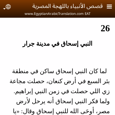
Skip to main conten
قصص الأنبياء باللهجة المصرية
age
www.EgyptianArabicTranslation.com EAT
26
النبي إسحاق في مدينة جرار
لما كان النبي إسحاق ساكن في منطقة
بئر السبع في أرض كنعان، حصلت مجاعة
زي اللي حصلت في زمن النبي إبراهيم.
ولما فكر النبي إسحاق أنه يرحل لأرض
مصر، أوحَى الله للنبي إسحاق وقال: «يا