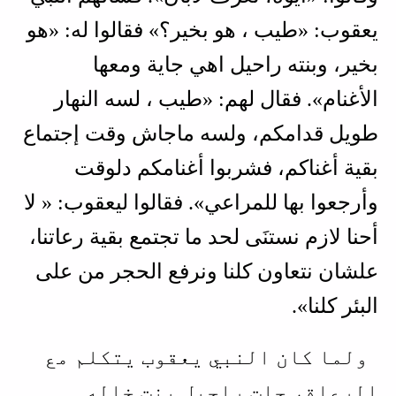
يعقوب: «طيب ، هو بخير؟» فقالوا له: «هو
بخير، وبنته راحيل اهي جاية ومعها
الأغنام». فقال لهم: «طيب ، لسه النهار
طويل قدامكم، ولسه ماجاش وقت إجتماع
بقية أغناكم، فشربوا أغنامكم دلوقت
وأرجعوا بها للمراعي». فقالوا ليعقوب: « لا
أحنا لازم نستنَى لحد ما تجتمع بقية رعاتنا،
علشان نتعاون كلنا ونرفع الحجر من على
البئر كلنا».
ولما كان النبي يعقوب يتكلم مع
الرعاة، جات راحيل بنت خاله