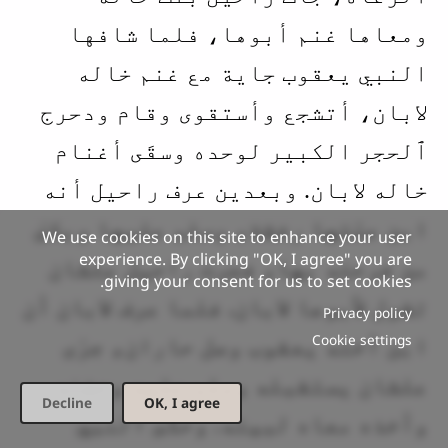
ومعاها غنم أبوها، فلما شافها
النبي يعقوب جاية مع غنم خاله
لابان، أتشجع وأستقوى وقام ودحرج
ٱلحجر الكبير لوحده وسقَى أغنام
خاله لابان. وبعدين عرف راحيل أنه
ابن عمّتها رفقة، وسلم عليها وبكىَ
We use cookies on this site to enhance your user
experience. By clicking "OK, I agree" you are
من فرحته بها، فجرت راحيل علشان
giving your consent for us to set cookies.
تقول لأبوها لابان. فلما عرف لابان أن
Privacy policy
Cookie settings
ابن أخته يعقوب وصل حاران، جرَى
علشان يستقبله وسلم عليه وحضنه
Decline
OK, I agree
وأخذه معاه لبيته. وحكَى النبي