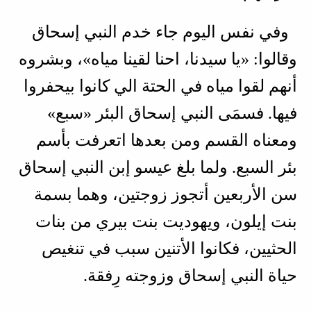
وفي نفس اليوم جاء خدم النبي إسحاق
وقالوا: «يا سيدنا، احنا لقينا مياه»، وبشروه
أنهم لقوا مياه في الحتة الي كانوا بيحفروا
فيها. فسمَى النبي إسحاق البئر «سبع»
ومعناه القسم ومن بعدها اتعرفت بأسم
بئر السبع. ولما بلغ عيسو إبن النبي إسحاق
سن الأربعين أتجوز زوجتين، وهما بسمة
بنت إيلون، ويهوديت بنت بيري من بنات
الحثيين، فكانوا الأتنين سبب في تنغيص
حياة النبي إسحاق وزوجته رِفقة.