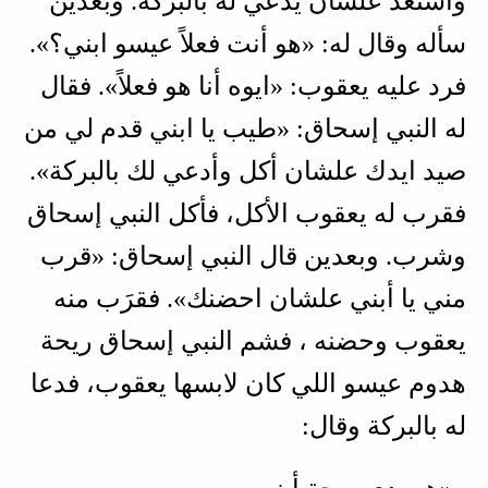
واستعد علشان يدعي له بالبركة. وبعدين
سأله وقال له: «هو أنت فعلاً عيسو ابني؟».
فرد عليه يعقوب: «ايوه أنا هو فعلاً». فقال
له النبي إسحاق: «طيب يا ابني قدم لي من
صيد ايدك علشان أكل وأدعي لك بالبركة».
فقرب له يعقوب الأكل، فأكل النبي إسحاق
وشرب. وبعدين قال النبي إسحاق: «قرب
مني يا أبني علشان احضنك». فقرَب منه
يعقوب وحضنه ، فشم النبي إسحاق ريحة
هدوم عيسو اللي كان لابسها يعقوب، فدعا
له بالبركة وقال: