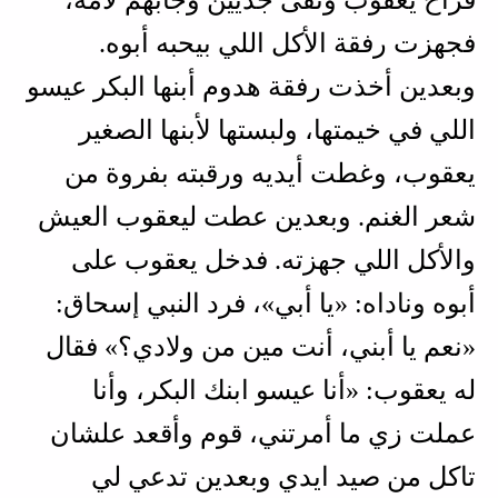
فراح يعقوب ونقَى جديين وجابهم لأمه،
فجهزت رفقة الأكل اللي بيحبه أبوه.
وبعدين أخذت رفقة هدوم أبنها البكر عيسو
اللي في خيمتها، ولبستها لأبنها الصغير
يعقوب، وغطت أيديه ورقبته بفروة من
شعر الغنم. وبعدين عطت ليعقوب العيش
والأكل اللي جهزته. فدخل يعقوب على
أبوه وناداه: «يا أبي»، فرد النبي إسحاق:
«نعم يا أبني، أنت مين من ولادي؟» فقال
له يعقوب: «أنا عيسو ابنك البكر، وأنا
عملت زي ما أمرتني، قوم وأقعد علشان
تاكل من صيد ايدي وبعدين تدعي لي