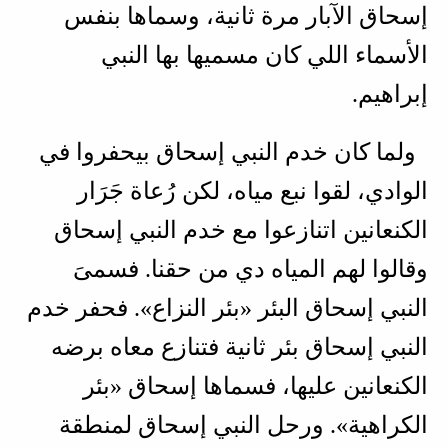
إسحاق الآبار مرة ثانية، وسماها بنفس
الأسماء اللي كان مسميها بها النبي
إبراهيم.
ولما كان خدم النبي إسحاق بيحفروا في
الوادي، لقوا نبع مياه، لكن رُعاة جَرَار
الكنعانين اتنازعوا مع خدم النبي إسحاق
وقالوا لهم المياه دي من حقنا. فسمىَ
النبي إسحاق البئر «بئر النزاع». فحفر خدم
النبي إسحاق بئر ثانية فتنازع معاه برضه
الكنعانين عليها، فسماها إسحاق «بئر
الكراهية». ورحل النبي إسحاق لمنطقة