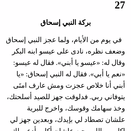
27
بركة النبي إسحاق
في يوم من الأيام، ولما عجز النبي إسحاق
وضعف نظره، نادى على عيسو ابنه البكر
وقال له: «عيسو يا أبني». فقال له عيسو:
«نعم يا أبي». فقال له النبي إسحاق: «يا
أبني أنا خلاص عجزت ومش عارف امتَى
يتوفاني ربي. فدلوقت جهز للصيد أسلحتك،
وخذ سهامك وقوسك، واخرج للبرية
علشان تصطاد لي بإيدك، وبعدين جهز لي
اكل من اللي بحبه علشان أكل وأدعي لك