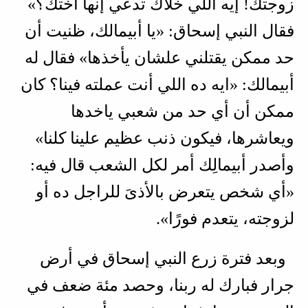
زوجتك! إيه اللي خلاك تدعي إنها أختك؟»
فقال النبي إسحاق: «يا أبيمالك، ظنيت أن
حد ممكن يقتلني علشان يأخذها» فقال له
أبيمالك: «ايه ده اللي أنت عملته فينا؟ كان
ممكن أن أي حد من شعبي ياخدها
ويعاشرها، فيكون ذنب عظيم علينا كلنا»
وأصدر أبيمالِك أمر لكل الشعب قال فيه:
«أي شخص يتعرض بالأذىَ للراجل ده أو
لزوجته، يتعدم فورًا».
وبعد فترة زرع النبي إسحاق في أرض
جرار فبارك له ربنا، وحصد مئة ضعف في