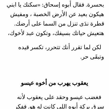
بحسرة. فقال أبوه إسحاق: «سكنك يا ابني
هيكون بعيد عن الأرض الخصبة ، ومفيش
قطرة ندَى تنزل من السما على أرضك.
هتعيش حياتك بسيفك، وتكون عبد لأخوك،
لكن لما تقرر أنك تتحرر، تكسر قيده
وتبقَى حر.
يعقوب يهرب من أخوه عيسو
فغضب عيسو وحقد على يعقوب لأنه
سرق بركة أبوه اللي كانت له هو. ففكر