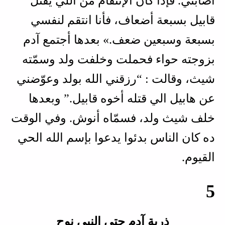
أصابني. فإذا كان الإنتقام من اللي يقتل
قابيل بسبعة أضعاف، فأنا انتقم لنفسي
بسبعة وسبعين ضعف.» بعدها أجتمع آدم
بزوجته حواء فحملت وخلفت ولد وسمّته
شيث، وقالت : “رزقني الله بولد وعوّضني
عن هابيل الي قتله أخوه قابيل.” وبعدها
خلف شيث ولد، فسمّاه أنوش. وفي الوقت
ده كان الناس بدئوا يدعوا بإسم الله الحي
القيوم.
5
ذرية آدم حتى النبي نوح