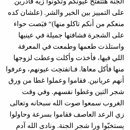
الجنة هتتفتَح عيونكم وتكونوا زيه قادرين
على التمييز بين الخير والشر. (علشان كده
منعكم من أنكم تاكلو منها)“ فبَصت حواء
على الشجرة فشافتها جميلة في عينيها
واستلذت طعمها وطمعت في المعرفة
اللي فيها، فأخذت وأكلت وعطت لزوجها
منها فأكل معاها. فـاتفتحِت عيونهم، وعرفوا
أنهم عريانين. فقاموا وعملوا غطا من ورق
شجر التين وغطوا نفسهم. وفي وقت
الغروب سمعوا صوت الله سبحانه وتعالى
زي الرعد العاصف فقاموا بسرعة وحاولوا
يستخبّوا ورا شجر الجنة. ونادى الله آدم