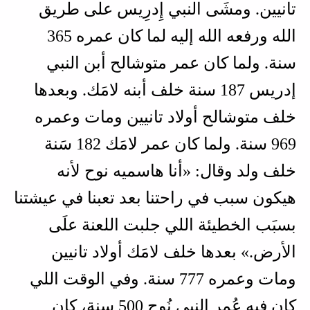
تانيين. ومشَى النبي إِدرِيس على طريق
الله ورفعه الله إليه لما كان عمره 365
سنة. ولما كان عمر متوشالح أبن النبي
إدريس 187 سنة خلف أبنه لامَك. وبعدها
خلف متوشالح أولاد تانيين ومات وعمره
969 سنة. ولما كان عمر لامَك 182 سَنة
خلف ولد وقال: «أنا هاسميه نوح لأنه
هيكون سبب في راحتنا بعد تعبنا في عيشتنا
بسبَب الخطيئة اللي جلبت اللعنة علَى
الأرض.» بعدها خلف لامَك أولاد تانيين
ومات وعمره 777 سنة. وفي الوقت اللي
كان فيه عُمر النبي نُوح 500 سنة، كان