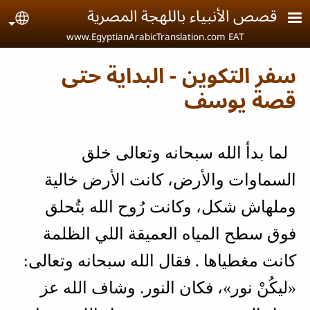
Skip to main conten
قصص الأنبياء باللهجة المصرية
age
www.EgyptianArabicTranslation.com EAT
سفر التكوين - البداية حتى
قصة يوسف
لما بدأ الله سبحانه وتعالى خلق
السماوات والأرض، كانت الأرض خالية
وملهاش شكل، وكانت رُوح الله بتُحلق
فوق سطح المياه العميقة اللي الظلمة
كانت مغطياها . فقال الله سبحانه وتعالى:
«ليكُنْ نور»، فكان النور. وشاف الله عز