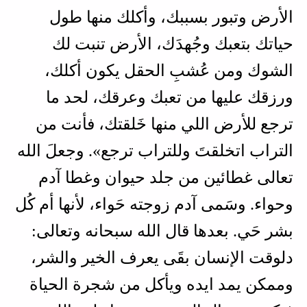
الأرض وتبور بسببك، وأكلك منها طول
حياتك بتعبك وجُهدَك، الأرض تنبت لك
الشوك ومن عُشبِ الحقل يكون أكلك،
ورزقك عليها من تعبك وعرقك، لحد ما
ترجع للأرض اللي منها خَلقتك، فأنت من
التراب اتخلقتَ وللتراب ترجع». وجعلَ الله
تعالى غطائين من جلد حيوان وغطا آدم
وحواء. وسَمى آدم زوجته حَواء، لأنها أم كُل
بشر حَي. بعدها قال الله سبحانه وتعالى:
دلوقت الإنسان بقَى يعرف الخير والشر،
وممكن يمد ايده ويأكل من شجرة الحياة