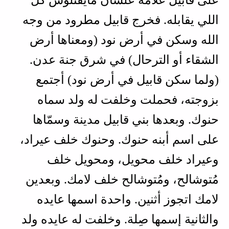
اللي يقابله. فخرج قابيل مطرود من وجه
الله وسكن في أرض نود (ومعناها أرض
الشقاء أو الترحال) في شرق جنة عدن.
(ولما سكن قابيل في أرض نود) أجتمع
بزوجته، فحملت وخلفت له ولد سماه
حنوك. وبعدها بني قابيل مدينة وسمّاها
على اسم أبنه حنوك. وحنوك خلف عيراد،
وعيراد خلف محويل، ومحويل خلف
مُتوشالح، ومُتوشالح خلف لامك. وبعدين
لامك اتجوز أثنين. واحدة اسمها عايده
والثانية إسمها صِلة. وخلفت له عايده ولد