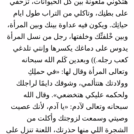
هتكوني ملعونة بين كل الحيوانات، تزحفي
على بطنِك، وتاكلي من التراب طول ايام
حياتِك. ويكون فيه عداوة بينك وبين المرأة،
وبين خْلفتِّك وخلفتها، رجل من نسل المرأة
يدوس على دماغك يكسرها وإنتي تلدغي
كعب رجله.)) وبعدين كَلم الله سبحانه
وتعالى المرأة وقال لها: «في حملِكِ
وولادتك هتتألمي، وشوقك دايمًا لراجلك
ولحكمه عليكي هتخضعي». وقال الله
سبحانه وتعالى لآدم: «يا آدم، لأنك عصيت
وصيتي وسمعت لزوجتك وأكلت من
الشجرة اللي منها حذرتك، اللعنة تنزل على