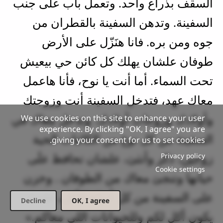
السقف بذراع واحد. وتعمل باب على جنب
السفينة. وتدهن السفينة بالقطران من
جوه ومن بره. فانا هنَزّل على الأرض
طوفان علشان يهلك كل كائن حي بيعيش
تحت السماء. أما أنت يا نوح، فأنا هاعمل
معاك عهد، فتدخل السفينة أنت وزوجتك
We use cookies on this site to enhance your user
وأولادك وزوجات أولادك. وتدخل معاك في
experience. By clicking "OK, I agree" you are
السفينة من كل نوع من الكائنات الحية
giving your consent for us to set cookies.
Privacy policy
زوجين، ذكر وأنثىَ، علشان تحافظ علَى
Cookie settings
حياتها وتنجىَ معاك من الطوفان . وخزن
على السفينة من كل أنواع الأكل، علشان
Decline
OK, I agree
يكون أكل لكم وللحيوانات اللي معاكم.»