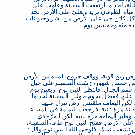
ليلة، لحد ما ارتفعت السفينة وعامت على
اة الطوفان تزيد وتعلىَ على الأرض لحد
كل كائن حي على الأرض من بشر وحيوانات
دة مئة وخمسين يوم
.
ض ريح قوية، ووقف خروج المياه من الأرض
رض خمس شهور، رَسّت السفينة على جبل
 قمم الجبال
.
فانتظر النبي نوح أربعين يوم
ليها ففضل يحوم حولين السفينة لحد ما
.
لكن اليمامة ملقتش أرض تنزل عليها
نة مرة ثانية
.
فرجعت اليمامة في المساء
 وطير اليمامة مرة تانية
.
لكن المرّة دي
ن على الأرض
.
ففتح النبي نوح طاقة السفينة،
 نشفت تمامًا
.
فأوحىَ الله للنبي نوح وقال
: