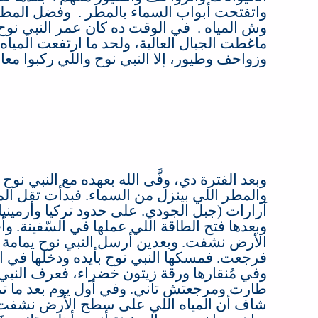
واتفتحت أبواب السماء بالمطر
.
وفضل المطر
وش المياه
.
في الوقت ده كان عمر النبي نو
ماغطت الجبال العالية، ولحد ما ارتفعت المي
وزواحف وطيور، إلا النبي نوح واللي ركبوا معا
وبعد الفترة دي، وفَّى الله بعهده مع النبي نوح
والمطر اللي بينزل من السماء
.
فبدأت تقل ال
آرارات
(
جبل الجودي
.
على حدود تركيا وأرمينيا 
وبعدها فتح الطاقة اللي عملها في السّفينة
.
وأ
الأرض نشفت
.
وبعدين أرسل النبي نوح يمامة
فرجعت
.
فمسكها النبي نوح بأيده ودخلها في ا
وفي مُنقارها ورقة زيتون خضراء، فعرف النبي ن
طارت ومرجعتش تاني
.
وفي أول يوم بعد ما ت
شاف أن المياه اللي على سطح الأرض نشفت