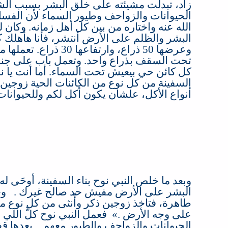
زاد، تبدلت مشيئته على خلق البشر بسبب الشر 
الحيوانات والزواحف وطيور السماء لأن الفس
الله عنه واختاره من بين كل أهل زمانه
.
وكان ل
البشر والظلم على الأرض أنتشر، فأنا هأهلك
وعرضها 50
ذراع، وارتفاعها 30
ذراع
.
تعملها م
تحت السقف بذراع واحد
.
وتعمل باب على جنب
كل كائن حي بيعيش تحت السماء
.
أما أنت يا 
السفينة من كل نوع من الكائنات الحية زوجين،
أنواع الأكل، علشان يكون أكل لكم وللحيوانات
وبعد ما خلص النبي نوح بناء السفينة، أوحَى له
البشر على الأرض مفيش حد صالح غيرك
. ‏
وخ
طاهرة، فتاخذ زوجين ذكر وأُنثى من كل نوع من
على وجه الأرض
.» ‏
فعمل النبي نوح كلَّ اللي أ
الحيوانات والزواحف والطيور معهم
. ‏
بعدها قف