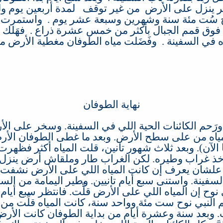
 ينزل على الأرض
من غير توقف
لمدة أربعين يوم و
ح سُت مئة سنة وشهرين وسبعة عشر يوم
. ‏
واستمرت مي
اه فوق قمم الجبال بأكثر من خمس عشرة ذراع
. ‏
فهَلك 
ه في السفينة
.
وفَضَلت مياه الطوفان مغطية الأرض م
نهاية الطوفان
 ورَحم الكائنات الحية اللي في السفينة
.
وسخر على الأر
مياه من على سطح الأرض
.
وبعد ما غطى الطوفان الأ
الآن
).
وبعد ثلاث شهور تانين، قلت المياه أكثر فظهرت
خذ غراب وطيره
.
لكن الغراب طار وملقاش أرض ينزل ع
 علشان يعرف إن كانت المياه اللي على الأرض نشفت
لسفينة
.
واستنى سبع أيام تانيين
.
وطير اليمامة من السفي
وح إن المياه اللي على الأرض قلِّت
.
فانتظر سبع أيام،
م النبي نوح ست مئة وواحد سنة، كانت المياه قلِّت م
. ‏
وبعد سنة وعشرة أيام من بداية الطوفان كانت الأرض