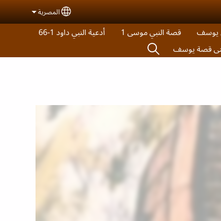
المصرية
ct your language
ي يوسف
قصة النبي موسى 1
أدعية النبي داود 1-66
 حتى قصة يوسف