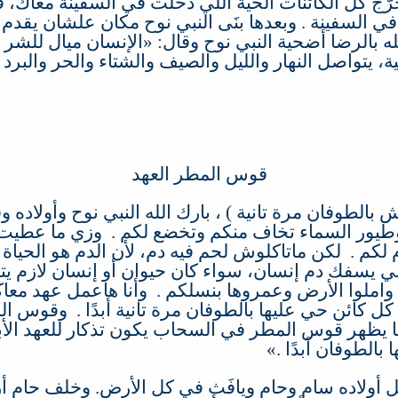
رَّج كل الكائنات الحية اللي دخلت في السفينة معاك، 
 في السفينة
.
وبعدها بنَى النبي نوح مكان علشان يقدم ع
له بالرضا أضحية النبي نوح وقال
: «
الإنسان ميال للشر 
ة، يتواصل النهار والليل والصيف والشتاء والحر والبرد
قوس المطر العهد
ش بالطوفان مرة تانية
)
، بارك الله النبي نوح وأولاده و
وطيور السماء تخاف منكم وتخضع لكم
.
وزي ما عطيت ل
 لكم
.
لكن ماتاكلوش لحم فيه دم، لأن الدم هو الحياة
ي يسفك دم إنسان، سواء كان حيوان أو إنسان لازم يت
 واملوا الأرض وعمروها بنسلكم
. ‏
وأنا هاعمل عهد معا
ل كائن حي عليها بالطوفان مرة تانية أبدًا
. ‏
وقوس الم
 يظهر قوس المطر في السحاب يكون تذكار للعهد الأبدي
بالطوفان أبدًا
.»
ل أولاده سام وحام ويافَث في كل الأرض
.
وخلف حام أرب