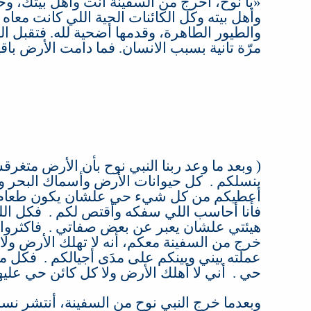
«
يا نوح، اخرج من السفينة أنت وأهل بيتك، وخَ
وأهل بيته وكل الكائنات الحية اللي كانت معاه
والطيور الطاهرة، وقدمها أضحية لله
. ‏
فتقبل ال
مرّة تانية بسبب الانسان
.
فما دامت الأرض باقي
(
وبعد ما وعد ربنا النبي نوح بأن الأرض متغرق
بنسلكم
.
كل حيوانات الأرض وأسماك البحر 
أعطيكم من كل شيء حي علشان يكون طعام
فأنا أحاسب اللي سفكه وأقتص لكم
.
فكل الل
هيئتي علشان يعبر عن بعض صفاتي
. ‏
فاكثروا
خرج من السفينة معكم، أنه لا تهلك الأرض ولا ك
عملته بيني وبينكم على مدَى أجيالكم
. ‏
فكل ما
حي
.
أني لا أهلك الأرض ولا كل كائن حي عليها 
وبعدما خرج النبي نوح من السفينة، أنتشر نس