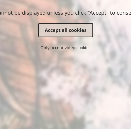
annot be displayed unless you click "Accept" to conse
Accept all cookies
Only accept video cookies