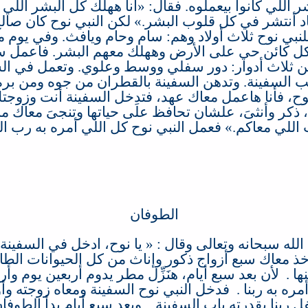
اللي كانوا بيعملوه
.
فقال
: «
أنا ههلك كل البشر اللي
اد أنتشر في كل قلوب البشر
.»
لكن النبي نوح كان صا
لنبي نوح ثلاث أولاد وهم
:
سام وحام ويافث
.
وفي يوم من 
 كل كائن حي على الأرض وههلك معهم البشر
. ‏
فاعمل سفي
ن ثلاث أدوار
:
دور سفلي ووسط وعلوي
.
وتعمل في الس
 السفينة
.
وتدهن السفينة بالقطران من جوه ومن بره
نوح، فأنا هاعمل معاك عهد، فتدخل السفينة أنت وزوجت
 ذكر وأنثىَ، علشان تحافظ علَى حياتها وتنجىَ معاك 
 اللي معاكم
.»
فعمل النبي نوح كل اللي أمره به رب ال
الطوفان
 الله سبحانه وتعالى وقال
: «
يا نوح، ادخل في السفينة
ذ معاك سبع أزواج ذكور وإناث من كل الحيوانات الطا
ها
.
لأن بعد سبع أيام، هنَزِّل مطر يدوم أربعين يوم وأرب
مره به ربنا
. ‏
فدخل النبي نوح السفينة ومعاه زوجته وأ
ل ربنا بقدرته باب السفينة
.
وبعد سبع أيام بدأ الطوفا