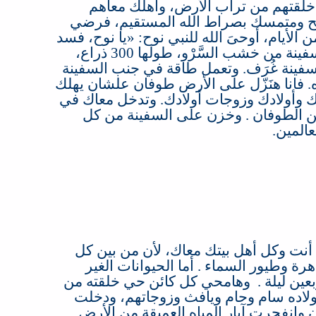
 خلقتهم من تراب الأرض، واهلك معاهم
لح ومتمسك بصراط الله المستقيم، فرضي
الأيام، أوحىَ الله للنبي نوح
: «
يا نوح، فسد
نة من خشب السَّرْو، طولها 300
ذراع،
فينة غُرَف
.
وتعمل طاقة في جنب السفينة
.
فانا هنَزّل على الأرض طوفان علشان يهلك
ك وأولادك وزوجات أولادك
. ‏
وتدخل معاك في
من الطوفان
.
وخزن على السفينة من كل
عالمين
.
 أنت وكل أهل بيتك معاك، لأن من بين كل
هرة وطيور السماء
.
أما الحيوانات الغير
عين ليلة
.
وهامحي كل كائن حي خلقته من
ولاده سام وحام ويافث وزوجاتهم، ودخلت
ن وإنفجرت آبار المياه العميقة من الأرض