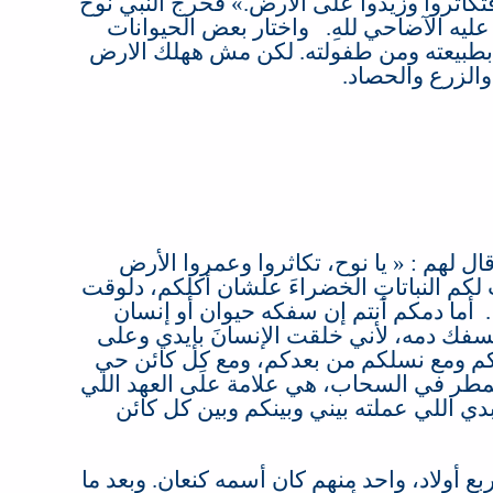
فتكاثروا وزيدوا على الأرض
.» ‏
فخرج النبي نوح
ليه الآضاحي للهِ
.
واختار بعض الحيوانات
بطبيعته ومن طفولته
.
لكن مش ههلك الارض
 والزرع والحصاد
.
قال لهم
: «
يا نوح، تكاثروا وعمروا الأرض
كم النباتاتِ الخضراءَ علشان أكلكم، دلوقت
. ‏
أما دمكم أنتم إن سفكه حيوان أو إنسان
سفك دمه، لأني خلقت الإنسانَ بإيدي وعلى
كم ومع نسلكم من بعدكم، ومع كل كائن حي
طر في السحاب، هي علامة علَى العهد اللي
 اللي عملته بيني وبينكم وبين كل كائن
ع أولاد، واحد منهم كان أسمه كنعان
.
وبعد ما